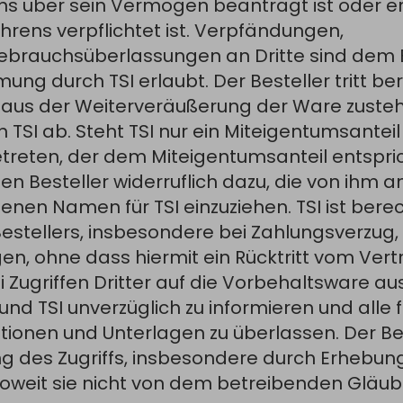
ns über sein Vermögen beantragt ist oder er
hrens verpflichtet ist. Verpfändungen,
brauchsüberlassungen an Dritte sind dem B
mung durch TSI erlaubt. Der Besteller tritt ber
 aus der Weiterveräußerung der Ware zust
I ab. Steht TSI nur ein Miteigentumsanteil z
treten, der dem Miteigentumsanteil entspric
en Besteller widerruflich dazu, die von ihm an
en Namen für TSI einzuziehen. TSI ist berech
stellers, insbesondere bei Zahlungsverzug, 
en, ohne dass hiermit ein Rücktritt vom Ver
 bei Zugriffen Dritter auf die Vorbehaltsware a
nd TSI unverzüglich zu informieren und alle f
ionen und Unterlagen zu überlassen. Der Bes
ung des Zugriffs, insbesondere durch Erhebun
soweit sie nicht von dem betreibenden Gläub