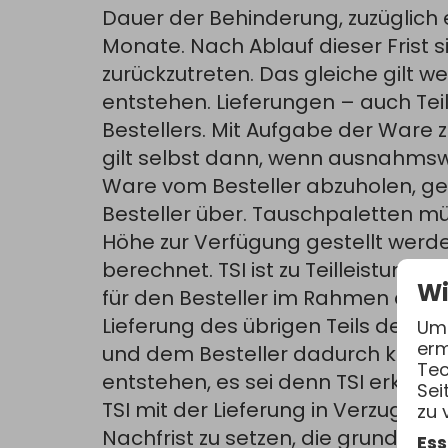
Dauer der Behinderung, zuzüglich 
Monate. Nach Ablauf dieser Frist s
zurückzutreten. Das gleiche gilt w
entstehen. Lieferungen – auch Tei
Bestellers. Mit Aufgabe der Ware 
gilt selbst dann, wenn ausnahmswei
Ware vom Besteller abzuholen, geh
Besteller über. Tauschpaletten m
Höhe zur Verfügung gestellt werde
berechnet. TSI ist zu Teilleistung
Wi
für den Besteller im Rahmen des 
Lieferung des übrigen Teils der bes
Um 
erm
und dem Besteller dadurch kein e
Tec
entstehen, es sei denn TSI erklärt
Sei
TSI mit der Lieferung in Verzug, is
zu 
Nachfrist zu setzen, die grundsätz
Ess