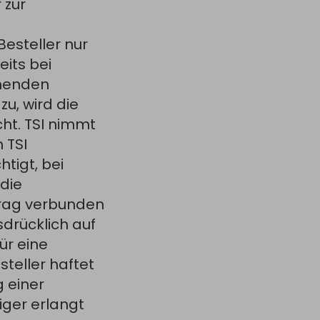
 zur
esteller nur
eits bei
ehenden
u, wird die
ht. TSI nimmt
 TSI
tigt, bei
die
trag verbunden
usdrücklich auf
ür eine
teller haftet
g einer
iger erlangt