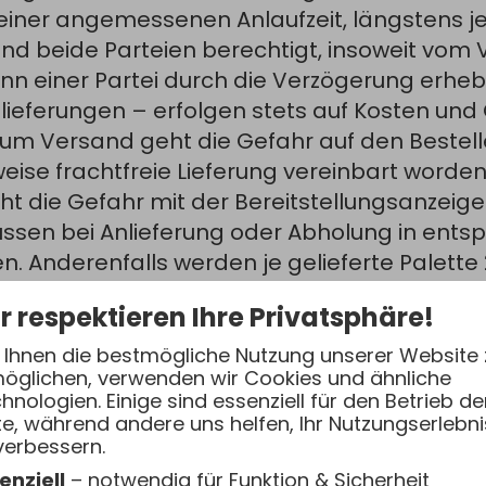
einer angemessenen Anlaufzeit, längstens je
ind beide Parteien berechtigt, insoweit vom 
enn einer Partei durch die Verzögerung erheb
llieferungen – erfolgen stets auf Kosten und
zum Versand geht die Gefahr auf den Bestelle
se frachtfreie Lieferung vereinbart worden is
t die Gefahr mit der Bereitstellungsanzeige
üssen bei Anlieferung oder Abholung in ent
n. Anderenfalls werden je gelieferte Palette
en in zumutbarem Umfang berechtigt, wenn die
r respektieren Ihre Privatsphäre!
ver­traglichen Bestimmungszwecks verwendbar
tellten Ware durch TSI an den Besteller siche
Ihnen die bestmögliche Nutzung unserer Website 
öglichen, verwenden wir Cookies und ähnliche
rheblicher Mehraufwand oder zusätzliche Ko
hnologien. Einige sind essenziell für den Betrieb de
 sich zur Übernahme der zusätzlichen Kosten 
te, während andere uns helfen, Ihr Nutzungserlebni
t der Besteller berechtigt, TSI schriftlich ei
verbessern.
lich 4 Wochen zu betragen hat, es sei denn, e
enziell
– notwendig für Funktion & Sicherheit