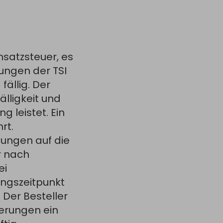
msatzsteuer, es
rungen der TSI
fällig. Der
älligkeit und
 leistet. Ein
rt.
ungen auf die
r nach
ei
ngszeitpunkt
 Der Besteller
erungen ein