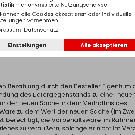
tistik
– anonymisierte Nutzungsanalyse
ntbehrlich oder dem Besteller ist eine Nachf
ebnislosem Ablauf dieser Nachfrist kann der
 können alle Cookies akzeptieren oder individuelle
stellungen vornehmen.
ch Maßgabe der Ziffer 7 dieser AGLB Schade
pressum
Datenschutz
e Leistungsverzögerung nicht zu vertreten, si
atz-ansprüche ausgeschlossen.
Einstellungen
Alle akzeptieren
gen Bezahlung durch den Besteller Eigentum de
ndung des Liefergegenstands zu einer neuen 
an der neuen Sache in dem Verhältnis des
Ware zu dem Wert der neuen Sache (im Zweif
ist berechtigt, die Vorbehaltsware im Rahme
es zu veräußern, solange er nicht im Verzug