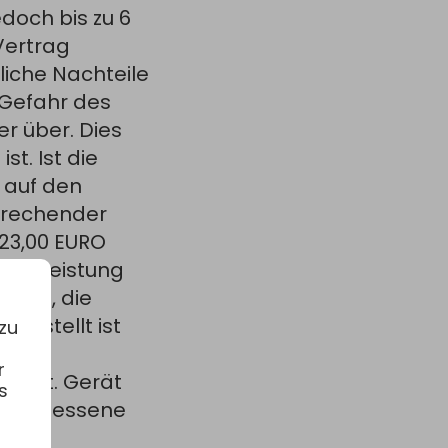
doch bis zu 6
Vertrag
liche Nachteile
 Gefahr des
r über. Dies
t. Ist die
 auf den
sprechender
 23,00 EURO
 Teilleistung
 ist, die
rgestellt ist
zu
sten
r
bereit. Gerät
s
ne angemessene
ine