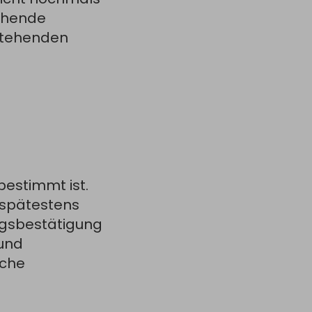
ichende
nstehenden
bestimmt ist.
, spätestens
ragsbestätigung
 und
iche