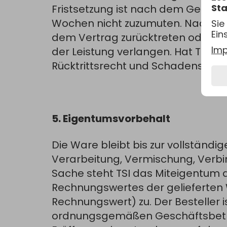
Sta
Fristsetzung ist nach dem Gesetz e
Wochen nicht zuzumuten. Nach erg
Sie
Ein
dem Vertrag zurücktreten oder na
Im
der Leistung verlangen. Hat TSI di
Rücktrittsrecht und Schadensers
5. Eigentumsvorbehalt
Die Ware bleibt bis zur vollständi
Verarbeitung, Vermischung, Verbi
Sache steht TSI das Miteigentum 
Rechnungswertes der gelieferten 
Rechnungswert) zu. Der Besteller 
ordnungsgemäßen Geschäftsbetrieb