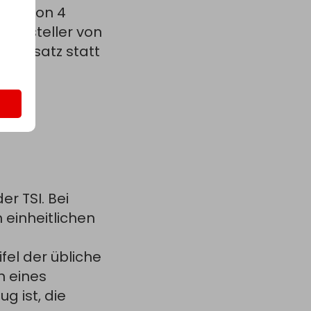
rist von 4
 Besteller von
nsersatz statt
nd
r TSI. Bei
einheitlichen
el der übliche
n eines
 ist, die