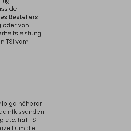
ftig
ass der
es Bestellers
g oder von
rheitsleistung
nn TSI vom
nfolge höherer
beeinflussenden
 etc. hat TSI
erzeit um die